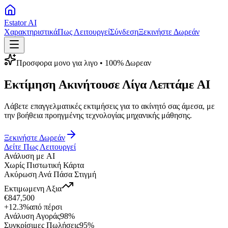
Estator AI
Χαρακτηριστικά
Πως Λειτουργεί
Σύνδεση
Ξεκινήστε Δωρεάν
Προσφορα μονο για λιγο • 100% Δωρεαν
Εκτίμηση Ακινήτου
σε Λίγα Λεπτά
με AI
Λάβετε επαγγελματικές εκτιμήσεις για το ακίνητό σας
άμεσα
, με
την βοήθεια προηγμένης τεχνολογίας μηχανικής μάθησης.
Ξεκινήστε Δωρεάν
Δείτε Πως Λειτουργεί
Ανάλυση με AI
Χωρίς Πιστωτική Κάρτα
Ακύρωση Ανά Πάσα Στιγμή
Εκτιμωμενη Αξια
€847,500
+12.3%
από πέρσι
Ανάλυση Αγοράς
98%
Συγκρίσιμες Πωλήσεις
95%